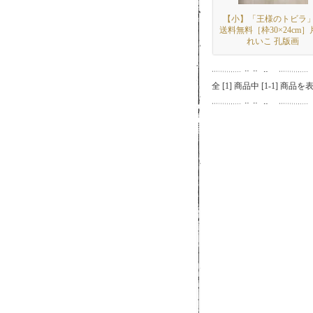
【小】「王様のトビラ
送料無料［枠30×24cm］
れいこ 孔版画
全 [
1
] 商品中 [
1
-
1
] 商品を