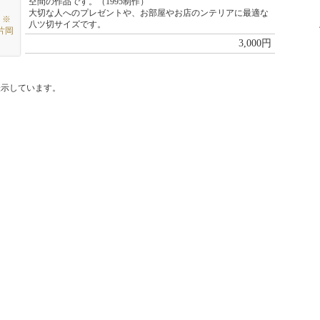
空間の作品です。（1995制作）
大切な人へのプレゼントや、お部屋やお店のンテリアに最適な
」※
八ツ切サイズです。
片岡
3,000円
表示しています。