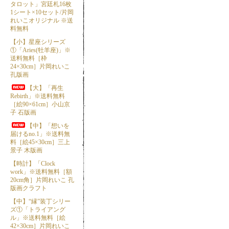
タロット」宮廷札16枚
1シート×10セット/片岡
れいこオリジナル ※送
料無料
【小】星座シリーズ
①「Aries(牡羊座)」※
送料無料［枠
24×30cm］片岡れいこ
孔版画
【大】「再生
Rebirth」※送料無料
［絵90×61cm］小山京
子 石版画
【中】「想いを
届けるno.1」※送料無
料［絵45×30cm］三上
景子 木版画
【時計】「Clock
work」※送料無料［額
20cm角］片岡れいこ 孔
版画クラフト
【中】“縁”装丁シリー
ズ①「トライアング
ル」※送料無料［絵
42×30cm］片岡れいこ