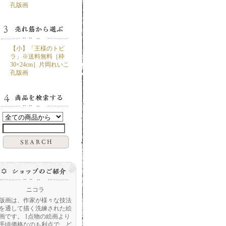
孔版画
【小】「王様のトビ
ラ」※送料無料［枠
30×24cm］片岡れいこ
孔版画
ニコラ
版画は、作家が様々な技法
を通して描く洗練された絵
画です。 1点物の絵画より
手頃価格なのも利点で、ど