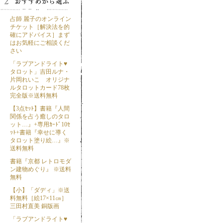
占師 麗子のオンライン
チケット［解決法を的
確にアドバイス］まず
はお気軽にご相談くだ
さい
「ラブアンドライト♥
タロット」吉田ルナ・
片岡れいこ オリジナ
ルタロットカード78枚
完全版※送料無料
【3点ｾｯﾄ】書籍『人間
関係を占う癒しのタロ
ット…』+専用ｶｰﾄﾞ10ｾ
ｯﾄ+書籍『幸せに導く
タロット塗り絵…』※
送料無料
書籍『京都 レトロモダ
ン建物めぐり』 ※送料
無料
【小】「ダディ」※送
料無料［絵17×11㎝］
三田村直美 銅版画
「ラブアンドライト♥