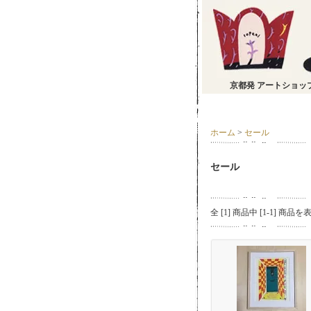
京都発 アートショッ
ホーム
>
セール
セール
全 [
1
] 商品中 [
1
-
1
] 商品を