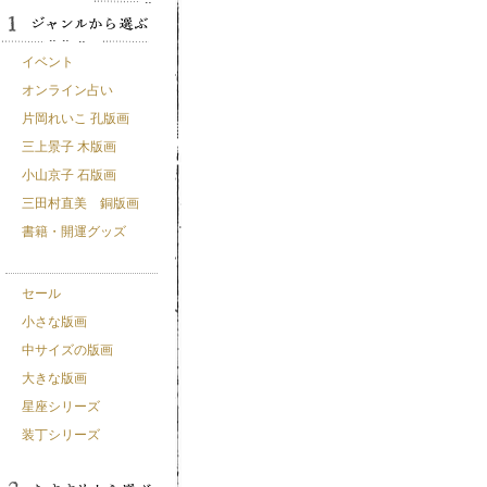
イベント
オンライン占い
片岡れいこ 孔版画
三上景子 木版画
小山京子 石版画
三田村直美 銅版画
書籍・開運グッズ
セール
小さな版画
中サイズの版画
大きな版画
星座シリーズ
装丁シリーズ