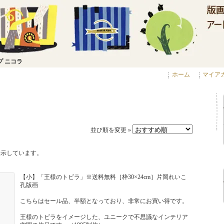
プ ニコラ
ホーム
マイア
並び順を変更 »
表示しています。
【小】「王様のトビラ」※送料無料［枠30×24cm］片岡れいこ
孔版画
こちらはセール品、半額となっており、非常にお買い得です。
王様のトビラをイメージした、ユニークで不思議なインテリア