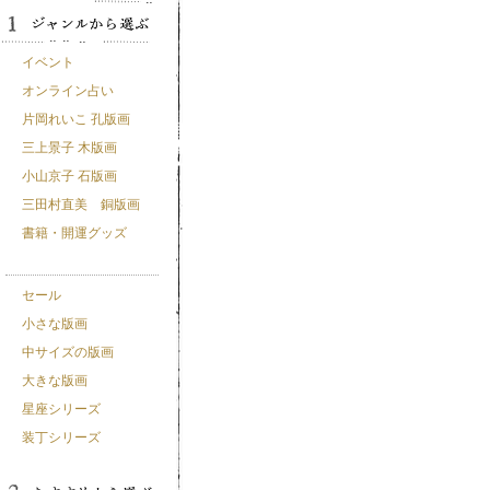
イベント
オンライン占い
片岡れいこ 孔版画
三上景子 木版画
小山京子 石版画
三田村直美 銅版画
書籍・開運グッズ
セール
小さな版画
中サイズの版画
大きな版画
星座シリーズ
装丁シリーズ