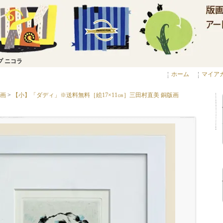
プ ニコラ
ホーム
マイア
画
>
【小】「ダディ」※送料無料［絵17×11㎝］三田村直美 銅版画