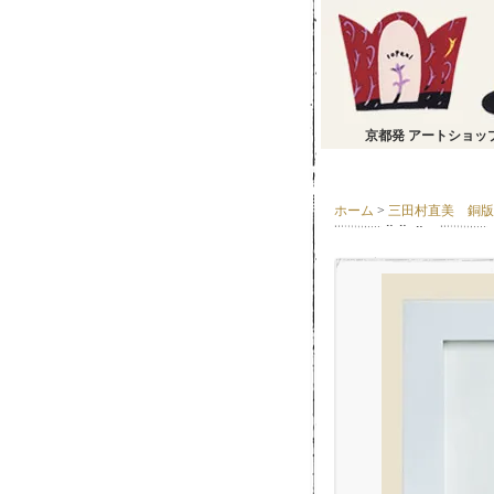
京都発 アートショッ
ホーム
>
三田村直美 銅版