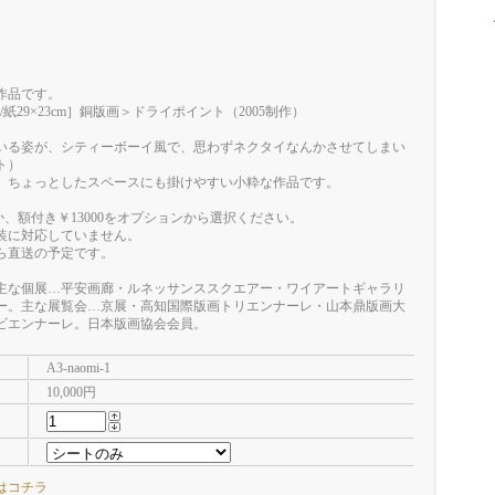
作品です。
4㎝/紙29×23cm］銅版画＞ドライポイント（2005制作）
いる姿が、シティーボーイ風で、思わずネクタイなんかさせてしまい
ト）
、ちょっとしたスペースにも掛けやすい小粋な作品です。
0か、額付き￥13000をオプションから選択ください。
装に対応していません。
ら直送の予定です。
主な個展…平安画廊・ルネッサンススクエアー・ワイアートギャラリ
ー。主な展覧会…京展・高知国際版画トリエンナーレ・山本鼎版画大
版画ビエンナーレ。日本版画協会会員。
A3-naomi-1
10,000円
はコチラ