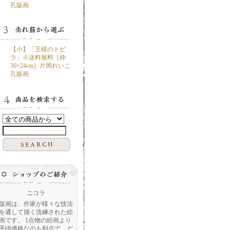
孔版画
【小】「王様のトビ
ラ」※送料無料［枠
30×24cm］片岡れいこ
孔版画
ニコラ
版画は、作家が様々な技法
を通して描く洗練された絵
画です。 1点物の絵画より
手頃価格なのも利点で、ど