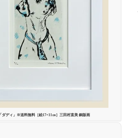
「ダディ」※送料無料［絵17×11㎝］三田村直美 銅版画