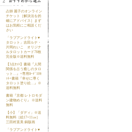
占師 麗子のオンライン
チケット［解決法を的
確にアドバイス］まず
はお気軽にご相談くだ
さい
「ラブアンドライト♥
タロット」吉田ルナ・
片岡れいこ オリジナ
ルタロットカード78枚
完全版※送料無料
【3点ｾｯﾄ】書籍『人間
関係を占う癒しのタロ
ット…』+専用ｶｰﾄﾞ10ｾ
ｯﾄ+書籍『幸せに導く
タロット塗り絵…』※
送料無料
書籍『京都 レトロモダ
ン建物めぐり』 ※送料
無料
【小】「ダディ」※送
料無料［絵17×11㎝］
三田村直美 銅版画
「ラブアンドライト♥