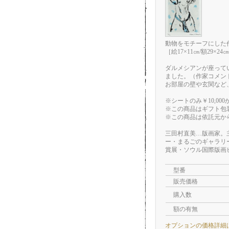
動物をモチーフにした
［絵17×11㎝/額29×2
ダルメシアンが座って
ました。（作家コメン
お部屋の壁や玄関など
※シートのみ￥10,00
※この商品はギフト包
※この商品は依託元か
三田村直美…版画家。
ー・まるごのギャラリ
賞展・ソウル国際
型番
販売価格
購入数
額の有無
オプションの価格詳細