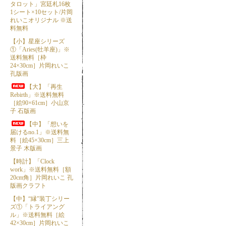
タロット」宮廷札16枚
1シート×10セット/片岡
れいこオリジナル ※送
料無料
【小】星座シリーズ
①「Aries(牡羊座)」※
送料無料［枠
24×30cm］片岡れいこ
孔版画
【大】「再生
Rebirth」※送料無料
［絵90×61cm］小山京
子 石版画
【中】「想いを
届けるno.1」※送料無
料［絵45×30cm］三上
景子 木版画
【時計】「Clock
work」※送料無料［額
20cm角］片岡れいこ 孔
版画クラフト
【中】“縁”装丁シリー
ズ①「トライアング
ル」※送料無料［絵
42×30cm］片岡れいこ