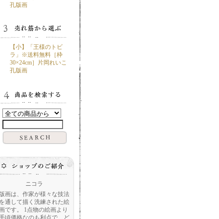
孔版画
【小】「王様のトビ
ラ」※送料無料［枠
30×24cm］片岡れいこ
孔版画
ニコラ
版画は、作家が様々な技法
を通して描く洗練された絵
画です。 1点物の絵画より
手頃価格なのも利点で、ど