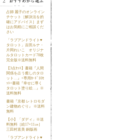
占師 麗子のオンライン
チケット［解決法を的
確にアドバイス］まず
はお気軽にご相談くだ
さい
「ラブアンドライト♥
タロット」吉田ルナ・
片岡れいこ オリジナ
ルタロットカード78枚
完全版※送料無料
【3点ｾｯﾄ】書籍『人間
関係を占う癒しのタロ
ット…』+専用ｶｰﾄﾞ10ｾ
ｯﾄ+書籍『幸せに導く
タロット塗り絵…』※
送料無料
書籍『京都 レトロモダ
ン建物めぐり』 ※送料
無料
【小】「ダディ」※送
料無料［絵17×11㎝］
三田村直美 銅版画
「ラブアンドライト♥