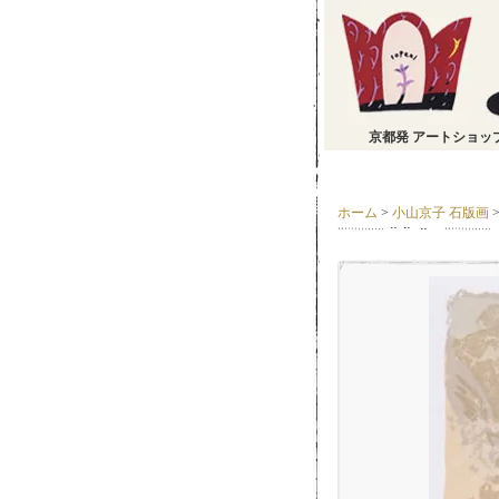
京都発 アートショッ
ホーム
>
小山京子 石版画