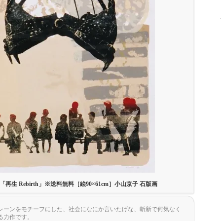
「再生 Rebirth」※送料無料［絵90×61cm］小山京子 石版画
レーンをモチーフにした、社会になにか言いたげな、斬新で何気なく
る力作です。