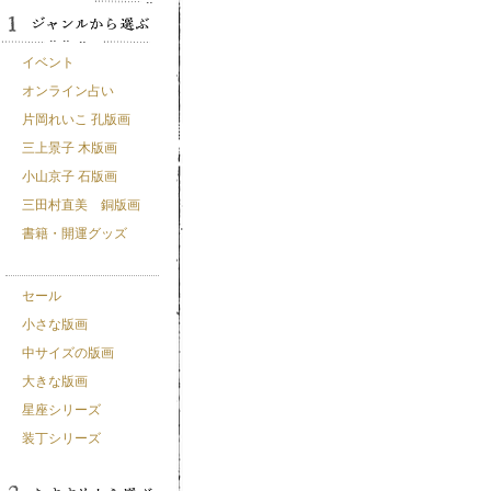
イベント
オンライン占い
片岡れいこ 孔版画
三上景子 木版画
小山京子 石版画
三田村直美 銅版画
書籍・開運グッズ
セール
小さな版画
中サイズの版画
大きな版画
星座シリーズ
装丁シリーズ