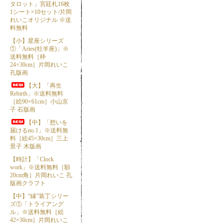
タロット」宮廷札16枚
1シート×10セット/片岡
れいこオリジナル ※送
料無料
【小】星座シリーズ
①「Aries(牡羊座)」※
送料無料［枠
24×30cm］片岡れいこ
孔版画
【大】「再生
Rebirth」※送料無料
［絵90×61cm］小山京
子 石版画
【中】「想いを
届けるno.1」※送料無
料［絵45×30cm］三上
景子 木版画
【時計】「Clock
work」※送料無料［額
20cm角］片岡れいこ 孔
版画クラフト
【中】“縁”装丁シリー
ズ①「トライアング
ル」※送料無料［絵
42×30cm］片岡れいこ