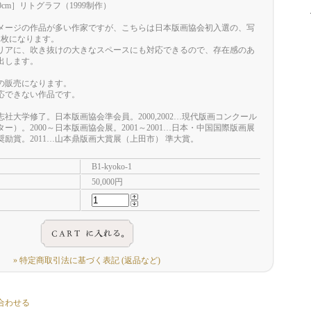
0×70cm］リトグラフ（1999制作）
メージの作品が多い作家ですが、こちらは日本版画協会初入選の、写
1枚になります。
リアに、吹き抜けの大きなスペースにも対応できるので、存在感のあ
出します。
の販売になります。
応できない作品です。
社大学修了。日本版画協会準会員。2000,2002…現代版画コンクール
ー）。2000～日本版画協会展。2001～2001…日本・中国国際版画展
励賞。2011…山本鼎版画大賞展（上田市） 準大賞。
B1-kyoko-1
50,000円
» 特定商取引法に基づく表記 (返品など)
合わせる