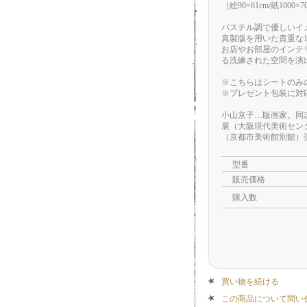
［絵90×61cm/紙100
パステル調で優しいイ
真製版を用いた貴重な
お店やお部屋のインテ
る洗練された空間を演
※こちらはシートのみ
※プレゼント包装に対
小山京子…版画家。同志
展（大阪現代美術センタ
（京都市美術館別館）奨
型番
販売価格
購入数
買い物を続ける
この商品について問い