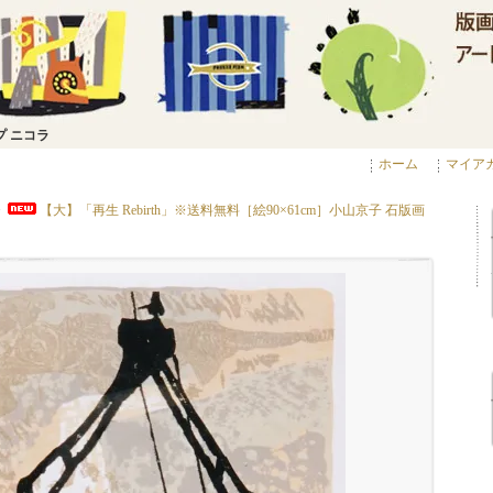
プ ニコラ
ホーム
マイア
>
【大】「再生 Rebirth」※送料無料［絵90×61cm］小山京子 石版画