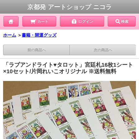
京都発 アートショップ ニコラ
カート
ログイン
検索
ホーム
＞
書籍・開運グッズ
前の商品へ
次の商品へ
「ラブアンドライト♥タロット」宮廷札16枚1シート
×10セット/片岡れいこオリジナル ※送料無料