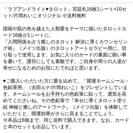
「ラブアンドライト♥タロット」宮廷札16枚1シート×10セ
ット/片岡れいこオリジナル ※送料無料
国籍や肌の色を越えた人類愛をテーマに描いたタロットカ
ード16枚が1シートに。
『人間関係を占う癒しのタロット 解決に導くカウンセリン
グ術』（メイツ出版）のタロットアートセラピー用に、切
り取って使用します。お気に入りのカードの裏面に願い事
を書いて、護符にしても素敵です。ご自身や周りの人達が
幸せになるためのお役にたてればと思います。
♥ご購入いただいた方に愛を込めて、「開運ネームシール・
色鉛筆用」（吉田ルナ/片岡れいこ）をプレゼントしていま
す。ネームシールをお手持ちの色鉛筆に貼って、運気を高
めてくださいね。その色鉛筆で『幸せに導くタロット塗り
絵 神秘と癒しのアートワーク』（メイツ出版）を体験して
いただくと、開運効果がさらに高まることでしょう。
※本品は6個まで、同じ送料で購入できます。なお、カード
と本のセットも出品しています。